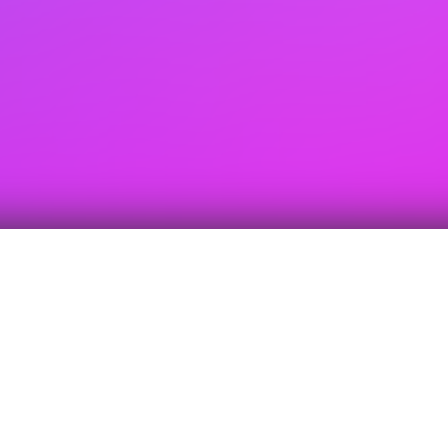
固德威全新ET G2系列三相高压储能逆变器，支持多机并联，
超低噪声适用于家庭住宅安装。通过自主研发的绿电管理系统
可实现能源高度自主调度。该系列包含6/8/10/12/15kW五个功
率段，超宽电池电压范围能与固德威Lynx Home F系列电池完
美匹配。光伏端支持1.6倍超配，并离网切换时间小于10ms，
对家庭重要负载十分友好，支持直流拉弧保护，交直流浪涌二
级保护智享安全绿电。