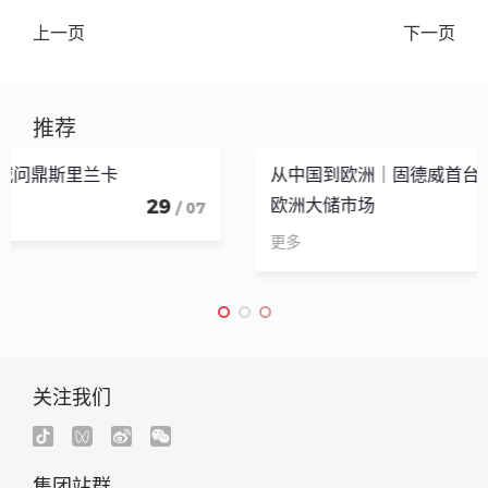
上一页
下一页
推荐
从中国到欧洲｜固德威首台ICS正式启运，加速进军
欧洲大储市场
 07
05
/ 0
更多
关注我们
集团站群